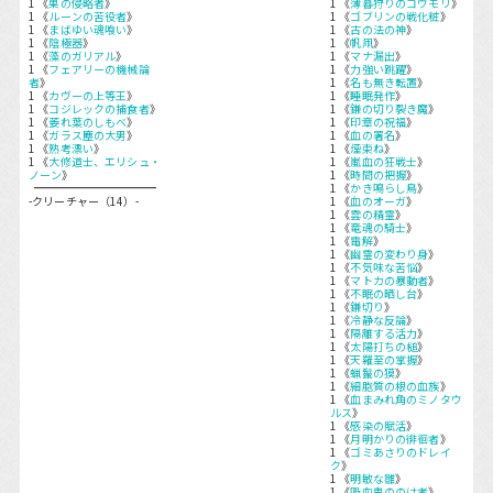
1 《
巣の侵略者
》
1 《
薄暮狩りのコウモリ
》
1 《
ルーンの苦役者
》
1 《
ゴブリンの戦化粧
》
1 《
まばゆい魂喰い
》
1 《
古の法の神
》
1 《
陰極器
》
1 《
帆凧
》
1 《
藻のガリアル
》
1 《
マナ漏出
》
1 《
フェアリーの機械論
1 《
力強い跳躍
》
者
》
1 《
名も無き転置
》
1 《
カヴーの上等王
》
1 《
睡眠発作
》
1 《
コジレックの捕食者
》
1 《
鎌の切り裂き魔
》
1 《
萎れ葉のしもべ
》
1 《
印章の祝福
》
1 《
ガラス塵の大男
》
1 《
血の署名
》
1 《
熟考漂い
》
1 《
煙束ね
》
1 《
大修道士、エリシュ・
1 《
嵐血の狂戦士
》
ノーン
》
1 《
時間の把握
》
1 《
かき鳴らし鳥
》
-クリーチャー（14）-
1 《
血のオーガ
》
1 《
雲の精霊
》
1 《
竜魂の騎士
》
1 《
電解
》
1 《
幽霊の変わり身
》
1 《
不気味な苦悩
》
1 《
マトカの暴動者
》
1 《
不眠の晒し台
》
1 《
鎌切り
》
1 《
冷静な反論
》
1 《
隔離する活力
》
1 《
太陽打ちの槌
》
1 《
天羅至の掌握
》
1 《
蝋鬣の獏
》
1 《
細胞質の根の血族
》
1 《
血まみれ角のミノタウ
ルス
》
1 《
感染の賦活
》
1 《
月明かりの徘徊者
》
1 《
ゴミあさりのドレイ
ク
》
1 《
明敏な雛
》
1 《
吸血鬼ののけ者
》