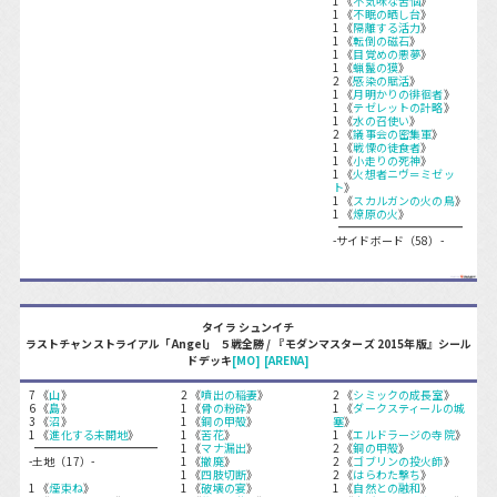
1 《
不気味な苦悩
》
1 《
不眠の晒し台
》
1 《
隔離する活力
》
1 《
転倒の磁石
》
1 《
目覚めの悪夢
》
1 《
蝋鬣の獏
》
2 《
感染の賦活
》
1 《
月明かりの徘徊者
》
1 《
テゼレットの計略
》
1 《
水の召使い
》
2 《
議事会の密集軍
》
1 《
戦慄の徒食者
》
1 《
小走りの死神
》
1 《
火想者ニヴ＝ミゼッ
ト
》
1 《
スカルガンの火の鳥
》
1 《
燎原の火
》
-サイドボード（58）-
タイラ シュンイチ
ラストチャンストライアル「Angel」 ５戦全勝 / 『モダンマスターズ 2015年版』シール
ドデッキ
[MO]
[ARENA]
7 《
山
》
2 《
噴出の稲妻
》
2 《
シミックの成長室
》
6 《
島
》
1 《
骨の粉砕
》
1 《
ダークスティールの城
3 《
沼
》
1 《
銅の甲殻
》
塞
》
1 《
進化する未開地
》
1 《
苦花
》
1 《
エルドラージの寺院
》
1 《
マナ漏出
》
2 《
銅の甲殻
》
-土地（17）-
1 《
撤廃
》
2 《
ゴブリンの投火師
》
1 《
四肢切断
》
2 《
はらわた撃ち
》
1 《
煙束ね
》
1 《
破壊の宴
》
1 《
自然との融和
》