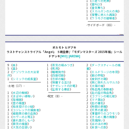
1 《
小走りの死神
》
1 《
雷叫び
》
1 《
霊気撃ち
》
1 《
スカルガンの火の鳥
》
1 《
復讐に燃えた再誕
》
1 《
ウラモグの破壊者
》
-サイドボード（65）-
オカモト ヒデアキ
ラストチャンストライアル「Angel」 ５戦全勝 / 『モダンマスターズ 2015年版』シール
ドデッキ
[MO]
[ARENA]
9 《
森
》
1 《
蒸気の絡みつき
》
2 《
ダークスティールの城
5 《
島
》
1 《
帆凧
》
塞
》
2 《
アゾリウスの大法官
1 《
睡眠発作
》
1 《
エルドラージの寺院
》
庁
》
1 《
四肢切断
》
1 《
銅の甲殻
》
1 《
シミックの成長室
》
1 《
忘却の輪
》
1 《
皮剥ぎの鞘
》
1 《
隔離する活力
》
1 《
病に倒れたルサルカ
》
-土地（17）-
1 《
テゼレットの計略
》
1 《
太陽の槍
》
1 《
圧倒する暴走
》
1 《
吸血鬼の裂断者
》
1 《
水辺の蜘蛛
》
2 《
血の座の吸血鬼
》
1 《
まばゆい魂喰い
》
-呪文（8）-
2 《
ゴブリンの戦化粧
》
1 《
陰極器
》
2 《
マナ漏出
》
1 《
雲の精霊
》
2 《
血の署名
》
1 《
粘体投げの小蛙
》
2 《
時間の把握
》
3 《
コジレックの捕食者
》
1 《
天界の粛清
》
1 《
細胞質の根の血族
》
1 《
薄暮狩りのコウモリ
》
1 《
カヴーの上等王
》
1 《
きらめく鷹の偶像
》
1 《
萎れ葉のしもべ
》
1 《
突風掬い
》
1 《
狼茨の精霊
》
1 《
古の法の神
》
1 《
大気の召使い
》
1 《
来世への旅
》