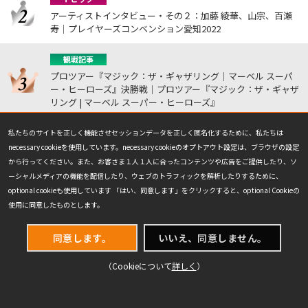
アーティストインタビュー・その２：加藤 綾華、山宗、百瀬
寿｜プレイヤーズコンベンション愛知2022
観戦記事
プロツアー『マジック：ザ・ギャザリング｜マーベル スーパ
ー・ヒーローズ』決勝戦｜プロツアー『マジック：ザ・ギャザ
リング | マーベル スーパー・ヒーローズ』
私たちのサイトを正しく機能させセッションデータを正しく匿名化するために、私たちは
読み物
necessary cookieを使用しています。necessary cookieのオプトアウト設定は、ブラウザの設定
Photo Blog: 世界選手権参加プレイヤー紹介 (前編)｜世界選手
から行ってください。また、お客さま１人１人に合ったコンテンツや広告をご提供したり、ソ
権11
ーシャルメディアの機能を配信したり、ウェブのトラフィックを解析したりするために、
optional cookieも使用しています 「はい、同意します」をクリックすると、optional Cookieの
トピック
使用に同意したものとします。
龍、妖精の如く空を舞う｜第27回マジック：ザ・ギャザリング
世界選手権
同意します。
いいえ、同意しません。
NEWEST
（Cookieについて
詳しく
）
最新の記事