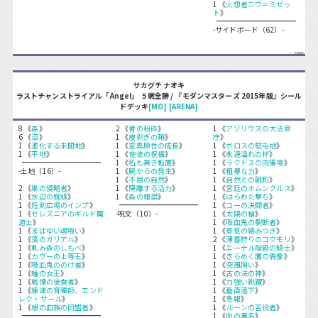
1 《
火想者ニヴ＝ミゼッ
ト
》
-サイドボード（62）-
サカグチ ナオキ
ラストチャンストライアル「Angel」 ５戦全勝 / 『モダンマスターズ 2015年版』シール
ドデッキ
[MO]
[ARENA]
8 《
森
》
2 《
骨の粉砕
》
1 《
アゾリウスの大法官
6 《
沼
》
1 《
皮剥ぎの鞘
》
庁
》
1 《
進化する未開地
》
1 《
変異原性の成長
》
1 《
ボロスの駐屯地
》
1 《
平地
》
1 《
使徒の祝福
》
1 《
永遠溢れの杯
》
1 《
名も無き転置
》
1 《
ラクドスの肉儀場
》
-土地（16）-
1 《
屍からの発生
》
1 《
粗暴な力
》
1 《
不屈の自然
》
1 《
自然との融和
》
2 《
巣の侵略者
》
1 《
隔離する活力
》
1 《
宮廷のホムンクルス
》
1 《
水辺の蜘蛛
》
1 《
森の報奨
》
1 《
はらわた撃ち
》
1 《
短剣広場のインプ
》
1 《
コーの決闘者
》
1 《
セレズニアのギルド魔
-呪文（10）-
1 《
太陽の槍
》
道士
》
1 《
吸血鬼の裂断者
》
1 《
まばゆい魂喰い
》
1 《
蒸気の絡みつき
》
1 《
藻のガリアル
》
2 《
薄暮狩りのコウモリ
》
1 《
軋み森のしもべ
》
1 《
エーテル階級の騎士
》
1 《
カヴーの上等王
》
1 《
きらめく鷹の偶像
》
1 《
吸血鬼ののけ者
》
1 《
突風掬い
》
1 《
蟻の女王
》
1 《
古の法の神
》
1 《
戦慄の徒食者
》
1 《
力強い跳躍
》
1 《
練達の育種師、エンド
1 《
垂直落下
》
レク・サール
》
1 《
急報
》
1 《
根の血族の同盟者
》
1 《
ルーンの苦役者
》
1 《
血の署名
》