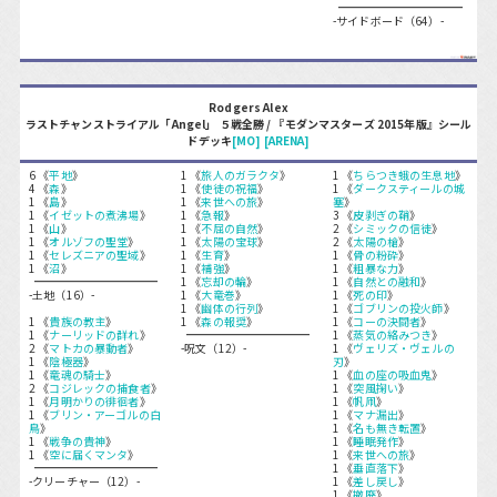
-サイドボード（64）-
Rodgers Alex
ラストチャンストライアル「Angel」 ５戦全勝 / 『モダンマスターズ 2015年版』シール
ドデッキ
[MO]
[ARENA]
6 《
平地
》
1 《
旅人のガラクタ
》
1 《
ちらつき蛾の生息地
》
4 《
森
》
1 《
使徒の祝福
》
1 《
ダークスティールの城
1 《
島
》
1 《
来世への旅
》
塞
》
1 《
イゼットの煮沸場
》
1 《
急報
》
3 《
皮剥ぎの鞘
》
1 《
山
》
1 《
不屈の自然
》
2 《
シミックの信徒
》
1 《
オルゾフの聖堂
》
1 《
太陽の宝球
》
2 《
太陽の槍
》
1 《
セレズニアの聖域
》
1 《
生育
》
1 《
骨の粉砕
》
1 《
沼
》
1 《
補強
》
1 《
粗暴な力
》
1 《
忘却の輪
》
1 《
自然との融和
》
-土地（16）-
1 《
大竜巻
》
1 《
死の印
》
1 《
幽体の行列
》
1 《
ゴブリンの投火師
》
1 《
貴族の教主
》
1 《
森の報奨
》
1 《
コーの決闘者
》
1 《
ナーリッドの群れ
》
1 《
蒸気の絡みつき
》
2 《
マトカの暴動者
》
-呪文（12）-
1 《
ヴェリズ・ヴェルの
1 《
陰極器
》
刃
》
1 《
竜魂の騎士
》
1 《
血の座の吸血鬼
》
2 《
コジレックの捕食者
》
1 《
突風掬い
》
1 《
月明かりの徘徊者
》
1 《
帆凧
》
1 《
ブリン・アーゴルの白
1 《
マナ漏出
》
鳥
》
1 《
名も無き転置
》
1 《
戦争の貴神
》
1 《
睡眠発作
》
1 《
空に届くマンタ
》
1 《
来世への旅
》
1 《
垂直落下
》
-クリーチャー（12）-
1 《
差し戻し
》
1 《
撤廃
》