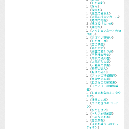
1 《
血の署名
》
1 《
粉々
》
1 《
煙束ね
》
1 《
嵐血の狂戦士
》
1 《
太陽の槍のシカール
》
1 《
時間の把握
》
2 《
粘体投げの小蛙
》
2 《
鎌切り
》
1 《
アッシェンムーアの抉
り出し
》
1 《
まばゆい魂喰い
》
1 《
血のオーガ
》
1 《
雲の精霊
》
1 《
死の否定
》
1 《
幽霊の変わり身
》
1 《
不気味な苦悩
》
1 《
内炎の点火者
》
1 《
太陽打ちの槌
》
1 《
天羅至の掌握
》
1 《
希望の盗人
》
1 《
転倒の磁石
》
1 《
ヴィグの移植術師
》
1 《
目覚めの悪夢
》
1 《
血まなこの練習生
》
1 《
フェアリーの機械論
者
》
1 《
血まみれ角のミノタウ
ルス
》
1 《
神聖の力線
》
1 《
ゴミあさりのドレイ
ク
》
1 《
水の召使い
》
1 《
ヘリウム噴射獣
》
1 《
小走りの死神
》
1 《
霊気撃ち
》
1 《
よだれ垂らしのグルー
ディオン
》