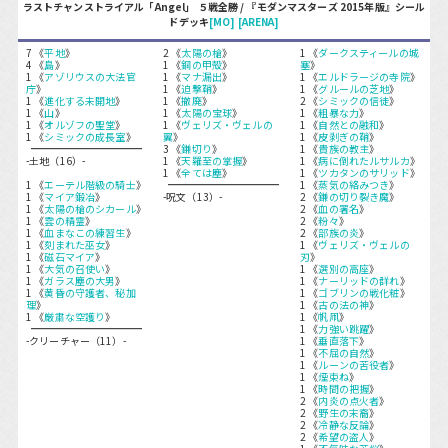
ラストチャンストライアル「Angel」 ５戦全勝 / 『モダンマスターズ 2015年版』シール
ドデッキ
[MO]
[ARENA]
7 《
平地
》
2 《
太陽の槍
》
1 《
ダークスティールの城
4 《
島
》
1 《
銅の甲殻
》
塞
》
1 《
アゾリウスの大法官
1 《
マナ漏出
》
1 《
エルドラージの寺院
》
庁
》
1 《
迫撃鞘
》
1 《
グルールの芝地
》
1 《
進化する未開地
》
1 《
撤廃
》
2 《
シミックの信徒
》
1 《
山
》
1 《
太陽の宝球
》
1 《
粗暴な力
》
1 《
オルゾフの聖堂
》
1 《
ヴェリズ・ヴェルの
1 《
自然との融和
》
1 《
シミックの成長室
》
翼
》
1 《
皮剥ぎの鞘
》
3 《
鎌切り
》
1 《
貴族の教主
》
-土地（16）-
1 《
天羅至の掌握
》
1 《
病に倒れたルサルカ
》
1 《
全ては塵
》
1 《
ツカタンのサリッド
》
1 《
エーテル階級の騎士
》
1 《
蒸気の絡みつき
》
1 《
マイア鍛冶
》
-呪文（13）-
2 《
鎌の切り裂き魔
》
1 《
太陽の槍のシカール
》
2 《
血の署名
》
1 《
雲の精霊
》
2 《
粉々
》
1 《
血まなこの練習生
》
2 《
部族の炎
》
1 《
刻まれた巫女
》
1 《
ヴェリズ・ヴェルの
1 《
磁石マイア
》
刃
》
1 《
大気の召使い
》
1 《
選別の高座
》
1 《
ガラス塵の大男
》
1 《
ナーリッドの群れ
》
1 《
黄昏の守護者、秘加
1 《
ゴブリンの戦化粧
》
理
》
1 《
古の法の神
》
1 《
厳粛な空護り
》
1 《
帆凧
》
1 《
力強い跳躍
》
-クリーチャー（11）-
1 《
垂直落下
》
1 《
不屈の自然
》
1 《
ルーンの苦役者
》
1 《
煙束ね
》
1 《
時間の把握
》
2 《
内炎の点火者
》
2 《
野生の末裔
》
2 《
冷静な反論
》
2 《
希望の盗人
》