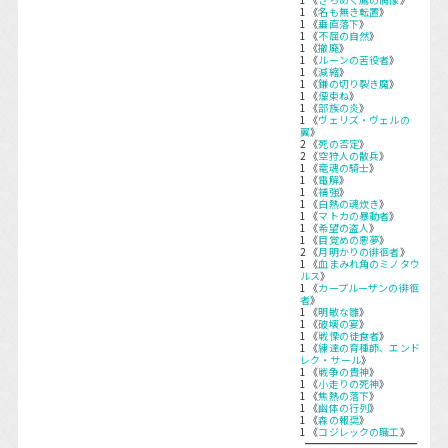
1 《
名も無き転置
》
1 《
垂直落下
》
1 《
不屈の自然
》
1 《
撤廃
》
1 《
ルーンの苦役者
》
1 《
減縮
》
1 《
鎌の切り裂き魔
》
1 《
煙束ね
》
1 《
部族の炎
》
1 《
ヴェリズ・ヴェルの
翼
》
2 《
死の否定
》
2 《
空狩人の散兵
》
1 《
竜魂の騎士
》
1 《
電解
》
1 《
補強
》
1 《
白熱の魂炊き
》
1 《
マトカの暴動者
》
1 《
希望の盗人
》
1 《
目覚めの悪夢
》
2 《
月明かりの徘徊者
》
1 《
血まみれ角のミノタウ
ルス
》
1 《
カープルーザンの徘徊
者
》
1 《
明敏な雛
》
1 《
破壊の宴
》
1 《
戦慄の徒食者
》
1 《
練達の育種師、エンド
レク・サール
》
1 《
戦争の貴神
》
1 《
小走りの死神
》
1 《
焦熱の落下
》
1 《
幽体の行列
》
1 《
森の報奨
》
1 《
コジレックの職工
》