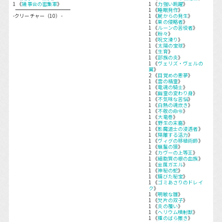
1 《
議事会の密集軍
》
1 《
力強い跳躍
》
1 《
睡眠発作
》
-クリーチャー（10）-
1 《
屍からの発生
》
1 《
巣の侵略者
》
1 《
ルーンの苦役者
》
1 《
粉々
》
1 《
呪文滑り
》
1 《
太陽の宝球
》
1 《
生育
》
1 《
部族の炎
》
1 《
ヴェリズ・ヴェルの
翼
》
2 《
目覚めの悪夢
》
1 《
雲の精霊
》
1 《
竜魂の騎士
》
1 《
幽霊の変わり身
》
1 《
不気味な苦悩
》
1 《
白熱の魂炊き
》
1 《
不敬の命令
》
1 《
大竜巻
》
1 《
野生の末裔
》
1 《
影魔道士の浸透者
》
1 《
隔離する活力
》
1 《
ヴィグの移植術師
》
1 《
蝋鬣の獏
》
2 《
カヴーの上等王
》
1 《
細胞質の根の血族
》
1 《
金属ガエル
》
1 《
神秘の蛇
》
1 《
錆びた秘宝
》
1 《
ゴミあさりのドレイ
ク
》
1 《
明敏な雛
》
1 《
欠片の双子
》
1 《
炎の覆い
》
1 《
ヘリウム噴射獣
》
1 《
種のばら撒き
》