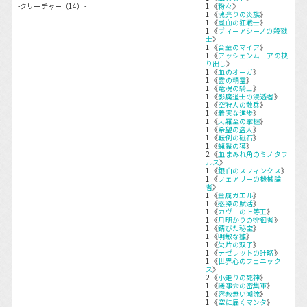
-クリーチャー（14）-
1 《
粉々
》
1 《
魂光りの炎族
》
1 《
嵐血の狂戦士
》
1 《
ヴィーアシーノの殺戮
士
》
1 《
合金のマイア
》
1 《
アッシェンムーアの抉
り出し
》
1 《
血のオーガ
》
1 《
雲の精霊
》
1 《
竜魂の騎士
》
1 《
影魔道士の浸透者
》
1 《
空狩人の散兵
》
1 《
着実な進歩
》
1 《
天羅至の掌握
》
1 《
希望の盗人
》
1 《
転倒の磁石
》
1 《
蝋鬣の獏
》
2 《
血まみれ角のミノタウ
ルス
》
1 《
銀白のスフィンクス
》
1 《
フェアリーの機械論
者
》
1 《
金属ガエル
》
1 《
感染の賦活
》
1 《
カヴーの上等王
》
1 《
月明かりの徘徊者
》
1 《
錆びた秘宝
》
1 《
明敏な雛
》
1 《
欠片の双子
》
1 《
テゼレットの計略
》
1 《
世界心のフェニック
ス
》
2 《
小走りの死神
》
1 《
議事会の密集軍
》
1 《
容赦無い潮流
》
1 《
空に届くマンタ
》