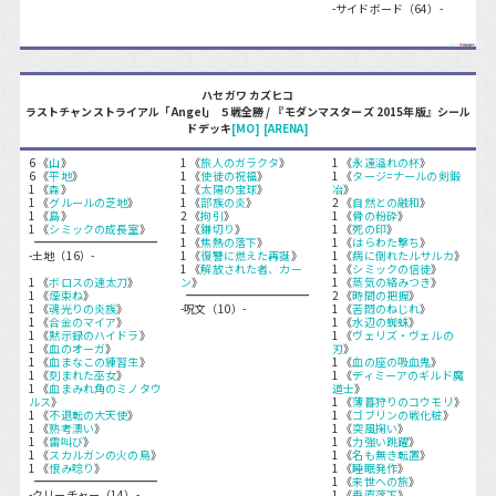
-サイドボード（64）-
ハセガワ カズヒコ
ラストチャンストライアル「Angel」 ５戦全勝 / 『モダンマスターズ 2015年版』シール
ドデッキ
[MO]
[ARENA]
6 《
山
》
1 《
旅人のガラクタ
》
1 《
永遠溢れの杯
》
6 《
平地
》
1 《
使徒の祝福
》
1 《
タージ=ナールの剣鍛
1 《
森
》
1 《
太陽の宝球
》
冶
》
1 《
グルールの芝地
》
1 《
部族の炎
》
2 《
自然との融和
》
1 《
島
》
2 《
拘引
》
1 《
骨の粉砕
》
1 《
シミックの成長室
》
1 《
鎌切り
》
1 《
死の印
》
1 《
焦熱の落下
》
1 《
はらわた撃ち
》
-土地（16）-
1 《
復讐に燃えた再誕
》
1 《
病に倒れたルサルカ
》
1 《
解放された者、カー
1 《
シミックの信徒
》
1 《
ボロスの速太刀
》
ン
》
1 《
蒸気の絡みつき
》
1 《
煙束ね
》
2 《
時間の把握
》
1 《
魂光りの炎族
》
-呪文（10）-
1 《
苦悶のねじれ
》
1 《
合金のマイア
》
1 《
水辺の蜘蛛
》
1 《
黙示録のハイドラ
》
1 《
ヴェリズ・ヴェルの
1 《
血のオーガ
》
刃
》
1 《
血まなこの練習生
》
1 《
血の座の吸血鬼
》
1 《
刻まれた巫女
》
1 《
ディミーアのギルド魔
1 《
血まみれ角のミノタウ
道士
》
ルス
》
1 《
薄暮狩りのコウモリ
》
1 《
不退転の大天使
》
1 《
ゴブリンの戦化粧
》
1 《
熟考漂い
》
1 《
突風掬い
》
1 《
雷叫び
》
1 《
力強い跳躍
》
1 《
スカルガンの火の鳥
》
1 《
名も無き転置
》
1 《
恨み唸り
》
1 《
睡眠発作
》
1 《
来世への旅
》
-クリーチャー（14）-
1 《
垂直落下
》