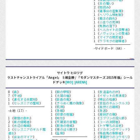
1 《
炎の覆い
》
2 《
物読み
》
1 《
議事会の密集軍
》
1 《
ヘリウム噴射獣
》
1 《
概念の群れ
》
1 《
小走りの死神
》
1 《
焦熱の落下
》
1 《
ヘルカイトの突撃者
》
1 《
ノヴィジェンの賢者
》
1 《
マイアの処罰者
》
1 《
ウラモグの破壊者
》
-サイドボード（64）-
サイトウ ヒロツグ
ラストチャンストライアル「Angel」 ５戦全勝 / 『モダンマスターズ 2015年版』シール
ドデッキ
[MO]
[ARENA]
8 《
森
》
1 《
銅の甲殻
》
1 《
永遠溢れの杯
》
7 《
平地
》
1 《
太陽の槍
》
1 《
イゼットの煮沸場
》
1 《
進化する未開地
》
1 《
巨森の蔦
》
2 《
噴出の稲妻
》
1 《
セレズニアの聖域
》
1 《
きらめく鷹の偶像
》
2 《
宮廷のホムンクルス
》
1 《
帆凧
》
1 《
自然との融和
》
-土地（17）-
1 《
急報
》
1 《
急送
》
1 《
印章の祝福
》
1 《
皮剥ぎの鞘
》
1 《
硬鎧の群れ
》
1 《
拘引
》
1 《
ゴブリンの投火師
》
2 《
巣の侵略者
》
1 《
天羅至の掌握
》
1 《
コーの決闘者
》
1 《
水辺の蜘蛛
》
1 《
獣性の脅威
》
1 《
トゲ撃ちの古老
》
1 《
セレズニアのギルド魔
1 《
種のばら撒き
》
1 《
ツカタンのサリッド
》
道士
》
1 《
圧倒
》
1 《
吸血鬼の裂断者
》
1 《
合金のマイア
》
2 《
薄暮狩りのコウモリ
》