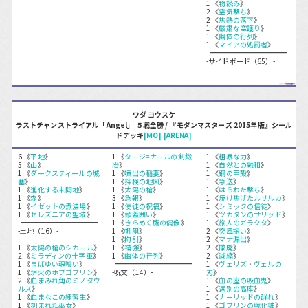
1 《
物読み
》
2 《
霊気撃ち
》
2 《
焦熱の落下
》
1 《
厳粛な空護り
》
1 《
幽体の行列
》
1 《
マイアの処罰者
》
-サイドボード（65）-
ワダ ヨウスケ
ラストチャンストライアル「Angel」 ５戦全勝 / 『モダンマスターズ 2015年版』シール
ドデッキ
[MO]
[ARENA]
6 《
平地
》
1 《
タージ=ナールの剣鍛
1 《
粗暴な力
》
5 《
山
》
冶
》
1 《
自然との融和
》
1 《
ダークスティールの城
1 《
噴出の稲妻
》
1 《
銅の甲殻
》
塞
》
1 《
探検の地図
》
1 《
急送
》
1 《
進化する未開地
》
1 《
太陽の槍
》
1 《
はらわた撃ち
》
1 《
森
》
3 《
急報
》
1 《
焼け焦げたルサルカ
》
1 《
イゼットの煮沸場
》
1 《
使徒の祝福
》
1 《
シミックの信徒
》
1 《
セレズニアの聖域
》
1 《
頭蓋囲い
》
1 《
ツカタンのサリッド
》
1 《
きらめく鷹の偶像
》
1 《
旅人のガラクタ
》
-土地（16）-
1 《
帆凧
》
2 《
突風掬い
》
1 《
拘引
》
2 《
マナ漏出
》
1 《
太陽の槍のシカール
》
1 《
補強
》
2 《
撤廃
》
2 《
ミラディンの十字軍
》
1 《
幽体の行列
》
2 《
減縮
》
1 《
まばゆい魂喰い
》
1 《
ヴェリズ・ヴェルの
1 《
炉火のホブゴブリン
》
-呪文（14）-
刃
》
2 《
血まみれ角のミノタウ
1 《
血の座の吸血鬼
》
ルス
》
1 《
選別の高座
》
1 《
血まなこの練習生
》
1 《
ナーリッドの群れ
》
1 《
刻まれた巫女
》
1 《
ゴブリンの戦化粧
》