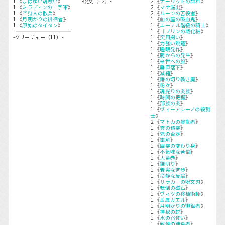
1 《
まばゆい魂喰い
》
-呪文（12）-
2 《
ナーリッドの群れ
》
1 《
ミラディンの十字軍
》
2 《
マナ漏出
》
1 《
空狩人の散兵
》
2 《
ルーンの苦役者
》
1 《
月明かりの徘徊者
》
1 《
血の座の吸血鬼
》
1 《
原始のタイタン
》
1 《
エーテル階級の騎士
》
1 《
ゴブリンの戦化粧
》
-クリーチャー（11）-
1 《
突風掬い
》
1 《
力強い跳躍
》
1 《
睡眠発作
》
1 《
屍からの発生
》
1 《
来世への旅
》
1 《
垂直落下
》
1 《
減縮
》
1 《
鎌の切り裂き魔
》
1 《
粉々
》
1 《
魂光りの炎族
》
1 《
時間の把握
》
1 《
部族の炎
》
1 《
ヴィーアシーノの殺戮
士
》
2 《
マトカの暴動者
》
1 《
雲の精霊
》
1 《
死の否定
》
1 《
電解
》
1 《
幽霊の変わり身
》
1 《
不気味な苦悩
》
1 《
大竜巻
》
1 《
鎌切り
》
1 《
着実な進歩
》
1 《
冷静な反論
》
1 《
サラカーの呪文刃
》
1 《
転倒の磁石
》
1 《
ヴィグの移植術師
》
1 《
金属ガエル
》
1 《
月明かりの徘徊者
》
1 《
神秘の蛇
》
1 《
水の召使い
》
1 《
戦慄の徒食者
》