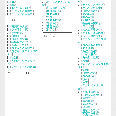
6 《
山
》
1 《
ダークスティールの
塞
》
2 《
森
》
斧
》
1 《
ディミーアの水路
》
1 《
進化する未開地
》
1 《
旅人のガラクタ
》
1 《
オルゾフの聖堂
》
1 《
イゼットの煮沸場
》
1 《
使徒の祝福
》
2 《
自然との融和
》
1 《
シミックの成長室
》
1 《
睡眠発作
》
1 《
骨の粉砕
》
1 《
撤廃
》
1 《
銅の甲殻
》
-土地（17）-
1 《
時間の把握
》
1 《
太陽の槍
》
1 《
部族の炎
》
1 《
吸血鬼の裂断者
》
1 《
魂光りの炎族
》
1 《
彗星の嵐
》
1 《
巨森の蔦
》
1 《
かき鳴らし鳥
》
1 《
鎌切り
》
1 《
旅人のガラクタ
》
2 《
雲の精霊
》
2 《
きらめく鷹の偶像
》
1 《
血のオーガ
》
-呪文（10）-
2 《
ルーンの苦役者
》
1 《
内炎の点火者
》
1 《
ヴェリズ・ヴェルの
1 《
粘体投げの小蛙
》
刃
》
1 《
藻のガリアル
》
1 《
血の座の吸血鬼
》
1 《
血まなこの練習生
》
1 《
マナ漏出
》
1 《
血まみれ角のミノタウ
1 《
力強い跳躍
》
ルス
》
1 《
マイア鍛冶
》
1 《
狡知
》
1 《
名も無き転置
》
1 《
火想者ニヴ＝ミゼッ
1 《
急報
》
ト
》
1 《
セレズニアのギルド魔
1 《
ノヴィジェンの賢者
》
道士
》
1 《
減縮
》
-クリーチャー（13）-
1 《
印章の祝福
》
1 《
血の署名
》
1 《
粉々
》
1 《
生育
》
1 《
ヴェリズ・ヴェルの
翼
》
2 《
不気味な苦悩
》
1 《
まばゆい魂喰い
》
1 《
陰極器
》
1 《
雲の精霊
》
1 《
竜魂の騎士
》
1 《
屍滑り
》
1 《
隔離する活力
》
1 《
天羅至の掌握
》