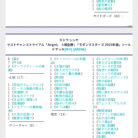
1 《
病気の拡散
》
1 《
霊気撃ち
》
1 《
森の報奨
》
-サイドボード（62）-
カトウ シンヤ
ラストチャンストライアル「Angel」 ５戦全勝 / 『モダンマスターズ 2015年版』シール
ドデッキ
[MO]
[ARENA]
8 《
島
》
1 《
タージ=ナールの剣鍛
1 《
エルドラージの寺院
》
7 《
平地
》
冶
》
1 《
進化する未開地
》
2 《
ダークスティールの城
1 《
太陽の槍
》
1 《
グルールの芝地
》
塞
》
1 《
旅人のガラクタ
》
2 《
自然との融和
》
1 《
きらめく鷹の偶像
》
2 《
シミックの信徒
》
-土地（17）-
1 《
帆凧
》
2 《
ツカタンのサリッド
》
1 《
拘引
》
1 《
骨の粉砕
》
1 《
宮廷のホムンクルス
》
1 《
忘却の輪
》
1 《
噴出の稲妻
》
1 《
エーテル階級の騎士
》
1 《
鎌切り
》
1 《
稲妻
》
1 《
突風掬い
》
1 《
冷静な反論
》
1 《
病に倒れたルサルカ
》
1 《
合金のマイア
》
1 《
転倒の磁石
》
2 《
粉々
》
1 《
まばゆい魂喰い
》
2 《
錆びた秘宝
》
1 《
使徒の祝福
》
1 《
陰極器
》
1 《
謎めいた命令
》
1 《
ヴェリズ・ヴェルの
1 《
フェアリーの機械論
1 《
全ては塵
》
刃
》
者
》
1 《
瞬間凍結
》
1 《
大気の召使い
》
-呪文（14）-
1 《
ゴブリンの戦化粧
》
1 《
厳粛な空護り
》
1 《
古の法の神
》
1 《
マナ漏出
》
-クリーチャー（9）-
1 《
力強い跳躍
》
1 《
屍からの発生
》
1 《
巣の侵略者
》
1 《
急報
》