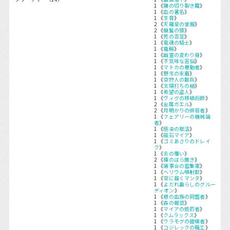
1 《
鎌の切り裂き魔
》
1 《
血の署名
》
1 《
生育
》
2 《
天羅至の掌握
》
2 《
蝋鬣の獏
》
1 《
死の否定
》
1 《
竜魂の騎士
》
1 《
電解
》
1 《
幽霊の変わり身
》
1 《
不気味な苦悩
》
1 《
マトカの暴動者
》
1 《
野生の末裔
》
1 《
空狩人の散兵
》
1 《
太陽打ちの槌
》
1 《
希望の盗人
》
1 《
ヴィグの移植術師
》
2 《
金属ガエル
》
2 《
月明かりの徘徊者
》
1 《
フェアリーの機械論
者
》
1 《
感染の賦活
》
1 《
磁石マイア
》
1 《
ゴミあさりのドレイ
ク
》
1 《
炎の覆い
》
2 《
種のばら撒き
》
1 《
議事会の密集軍
》
1 《
ヘリウム噴射獣
》
1 《
空に届くマンタ
》
1 《
よだれ垂らしのグルー
ディオン
》
1 《
根の血族の同盟者
》
1 《
森の報奨
》
1 《
マイアの処罰者
》
1 《
クムラックス
》
1 《
ウラモグの破壊者
》
1 《
コジレックの職工
》