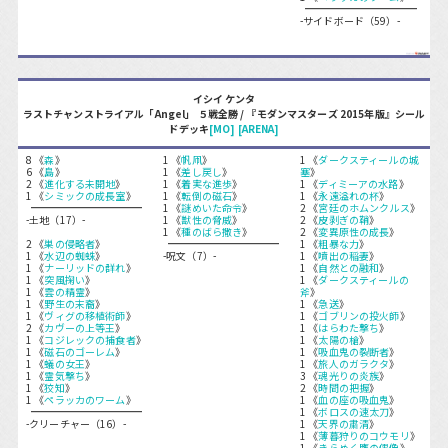
-サイドボード（59）-
イシイ ケンタ
ラストチャンストライアル「Angel」 ５戦全勝 / 『モダンマスターズ 2015年版』シール
ドデッキ
[MO]
[ARENA]
8 《
森
》
1 《
帆凧
》
1 《
ダークスティールの城
6 《
島
》
1 《
差し戻し
》
塞
》
2 《
進化する未開地
》
1 《
着実な進歩
》
1 《
ディミーアの水路
》
1 《
シミックの成長室
》
1 《
転倒の磁石
》
1 《
永遠溢れの杯
》
1 《
謎めいた命令
》
2 《
宮廷のホムンクルス
》
-土地（17）-
1 《
獣性の脅威
》
2 《
皮剥ぎの鞘
》
1 《
種のばら撒き
》
2 《
変異原性の成長
》
2 《
巣の侵略者
》
1 《
粗暴な力
》
1 《
水辺の蜘蛛
》
-呪文（7）-
1 《
噴出の稲妻
》
1 《
ナーリッドの群れ
》
1 《
自然との融和
》
1 《
突風掬い
》
1 《
ダークスティールの
1 《
雲の精霊
》
斧
》
1 《
野生の末裔
》
1 《
急送
》
1 《
ヴィグの移植術師
》
1 《
ゴブリンの投火師
》
2 《
カヴーの上等王
》
1 《
はらわた撃ち
》
1 《
コジレックの捕食者
》
1 《
太陽の槍
》
1 《
磁石のゴーレム
》
1 《
吸血鬼の裂断者
》
1 《
蟻の女王
》
1 《
旅人のガラクタ
》
1 《
霊気撃ち
》
3 《
魂光りの炎族
》
1 《
狡知
》
2 《
時間の把握
》
1 《
ペラッカのワーム
》
1 《
血の座の吸血鬼
》
1 《
ボロスの速太刀
》
-クリーチャー（16）-
1 《
天界の粛清
》
1 《
薄暮狩りのコウモリ
》
1 《
きらめく鷹の偶像
》