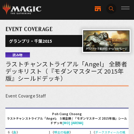
EVENT COVERAGE
グランプリ・千葉2015
読み物
ラストチャンストライアル「Angel」 全勝者
デッキリスト（『モダンマスターズ 2015年
版』シールドデッキ）
Event Covarge Staff
Poh Ciang Choong
ラストチャンストライアル「Angel」 ５戦全勝 / 『モダンマスターズ 2015年版』シール
ドデッキ
[MO]
[ARENA]
6 《
島
》
1 《
噴出の稲妻
》
1 《
ダークスティールの城