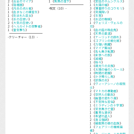
2 《
合金のマイア
》
1 《
焦熱の落下
》
1 《
宮廷のホムンクルス
》
1 《
陰極器
》
1 《
太陽の槍
》
1 《
内炎の点火者
》
-呪文（10）-
3 《
薄暮狩りのコウモリ
》
1 《
血まなこの練習生
》
2 《
突風掬い
》
1 《
刻まれた巫女
》
2 《
生育
》
1 《
水の召使い
》
1 《
水辺の蜘蛛
》
2 《
大気の召使い
》
1 《
ヴェリズ・ヴェルの
2 《
ヘルカイトの突撃者
》
刃
》
1 《
霊気撃ち
》
1 《
血の座の吸血鬼
》
1 《
天界の粛清
》
-クリーチャー（13）-
1 《
ナーリッドの群れ
》
1 《
ゴブリンの戦化粧
》
1 《
力強い跳躍
》
1 《
マイア鍛冶
》
1 《
名も無き転置
》
1 《
来世への旅
》
1 《
減縮
》
1 《
粉々
》
1 《
魂光りの炎族
》
1 《
太陽の槍のシカール
》
1 《
時間の把握
》
1 《
かき鳴らし鳥
》
1 《
部族の炎
》
1 《
ヴィーアシーノの殺戮
士
》
2 《
マトカの暴動者
》
2 《
空狩人の散兵
》
1 《
幽霊の変わり身
》
1 《
不気味な苦悩
》
1 《
ミラディンの十字軍
》
1 《
安息無き亡霊
》
1 《
着実な進歩
》
1 《
希望の盗人
》
2 《
貪る強欲
》
1 《
細胞質の根の血族
》
1 《
フェアリーの機械論
者
》
1 《
タージ＝ナールの剣鍛