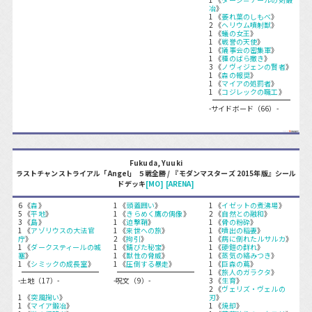
冶
》
1 《
萎れ葉のしもべ
》
2 《
ヘリウム噴射獣
》
1 《
蟻の女王
》
1 《
戦誉の天使
》
1 《
議事会の密集軍
》
1 《
種のばら撒き
》
3 《
ノヴィジェンの賢者
》
1 《
森の報奨
》
1 《
マイアの処罰者
》
1 《
コジレックの職工
》
-サイドボード（66）-
Fukuda, Yuuki
ラストチャンストライアル「Angel」 ５戦全勝 / 『モダンマスターズ 2015年版』シール
ドデッキ
[MO]
[ARENA]
6 《
森
》
1 《
頭蓋囲い
》
1 《
イゼットの煮沸場
》
5 《
平地
》
1 《
きらめく鷹の偶像
》
2 《
自然との融和
》
3 《
島
》
1 《
迫撃鞘
》
1 《
骨の粉砕
》
1 《
アゾリウスの大法官
1 《
来世への旅
》
1 《
噴出の稲妻
》
庁
》
2 《
拘引
》
1 《
病に倒れたルサルカ
》
1 《
ダークスティールの城
1 《
錆びた秘宝
》
1 《
硬鎧の群れ
》
塞
》
1 《
獣性の脅威
》
1 《
蒸気の絡みつき
》
1 《
シミックの成長室
》
1 《
圧倒する暴走
》
1 《
巨森の蔦
》
1 《
旅人のガラクタ
》
-土地（17）-
-呪文（9）-
3 《
生育
》
2 《
ヴェリズ・ヴェルの
1 《
突風掬い
》
刃
》
1 《
マイア鍛冶
》
1 《
焼却
》