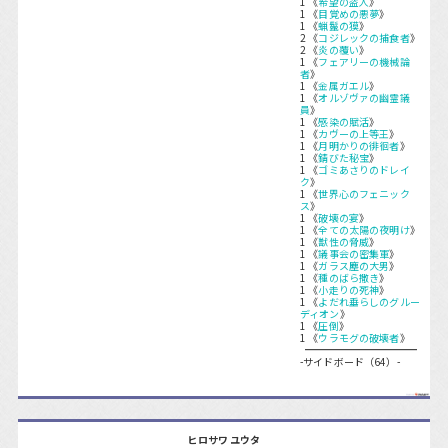
1 《
希望の盗人
》
1 《
目覚めの悪夢
》
1 《
蝋鬣の獏
》
2 《
コジレックの捕食者
》
2 《
炎の覆い
》
1 《
フェアリーの機械論
者
》
1 《
金属ガエル
》
1 《
オルゾヴァの幽霊議
員
》
1 《
感染の賦活
》
1 《
カヴーの上等王
》
1 《
月明かりの徘徊者
》
1 《
錆びた秘宝
》
1 《
ゴミあさりのドレイ
ク
》
1 《
世界心のフェニック
ス
》
1 《
破壊の宴
》
1 《
全ての太陽の夜明け
》
1 《
獣性の脅威
》
1 《
議事会の密集軍
》
1 《
ガラス塵の大男
》
1 《
種のばら撒き
》
1 《
小走りの死神
》
1 《
よだれ垂らしのグルー
ディオン
》
1 《
圧倒
》
1 《
ウラモグの破壊者
》
-サイドボード（64）-
ヒロサワ ユウタ