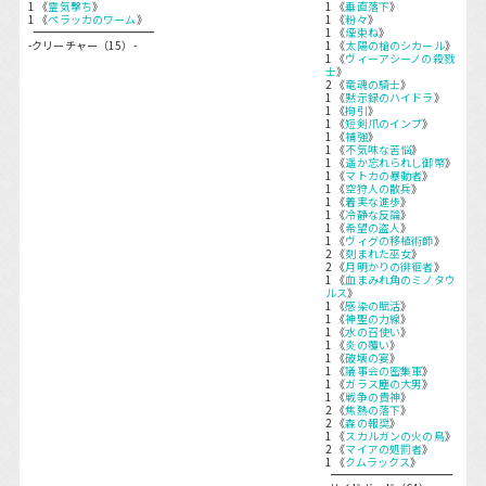
1 《
霊気撃ち
》
1 《
垂直落下
》
1 《
ペラッカのワーム
》
1 《
粉々
》
1 《
煙束ね
》
-クリーチャー（15）-
1 《
太陽の槍のシカール
》
1 《
ヴィーアシーノの殺戮
士
》
2 《
竜魂の騎士
》
1 《
黙示録のハイドラ
》
1 《
拘引
》
1 《
短剣爪のインプ
》
1 《
補強
》
1 《
不気味な苦悩
》
1 《
遥か忘れられし御幣
》
1 《
マトカの暴動者
》
1 《
空狩人の散兵
》
1 《
着実な進歩
》
1 《
冷静な反論
》
1 《
希望の盗人
》
1 《
ヴィグの移植術師
》
2 《
刻まれた巫女
》
2 《
月明かりの徘徊者
》
1 《
血まみれ角のミノタウ
ルス
》
1 《
感染の賦活
》
1 《
神聖の力線
》
1 《
水の召使い
》
1 《
炎の覆い
》
1 《
破壊の宴
》
1 《
議事会の密集軍
》
1 《
ガラス塵の大男
》
1 《
戦争の貴神
》
2 《
焦熱の落下
》
2 《
森の報奨
》
1 《
スカルガンの火の鳥
》
2 《
マイアの処罰者
》
1 《
クムラックス
》