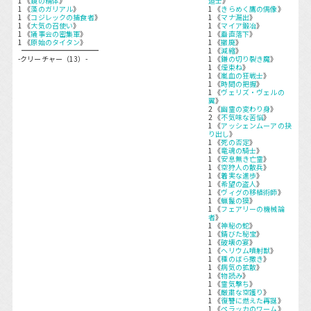
1 《
鏡の精体
》
道士
》
1 《
藻のガリアル
》
1 《
きらめく鷹の偶像
》
1 《
コジレックの捕食者
》
1 《
マナ漏出
》
1 《
大気の召使い
》
1 《
マイア鍛冶
》
1 《
議事会の密集軍
》
1 《
垂直落下
》
1 《
原始のタイタン
》
1 《
撤廃
》
1 《
減縮
》
-クリーチャー（13）-
1 《
鎌の切り裂き魔
》
1 《
煙束ね
》
1 《
嵐血の狂戦士
》
1 《
時間の把握
》
1 《
ヴェリズ・ヴェルの
翼
》
2 《
幽霊の変わり身
》
2 《
不気味な苦悩
》
1 《
アッシェンムーアの抉
り出し
》
1 《
死の否定
》
1 《
竜魂の騎士
》
1 《
安息無き亡霊
》
1 《
空狩人の散兵
》
1 《
着実な進歩
》
1 《
希望の盗人
》
1 《
ヴィグの移植術師
》
1 《
蝋鬣の獏
》
1 《
フェアリーの機械論
者
》
1 《
神秘の蛇
》
1 《
錆びた秘宝
》
1 《
破壊の宴
》
1 《
ヘリウム噴射獣
》
1 《
種のばら撒き
》
1 《
病気の拡散
》
1 《
物読み
》
1 《
霊気撃ち
》
1 《
厳粛な空護り
》
1 《
復讐に燃えた再誕
》
1 《
ペラッカのワーム
》