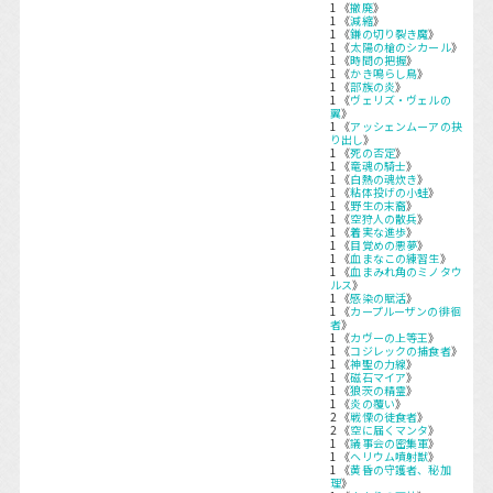
1 《
撤廃
》
1 《
減縮
》
1 《
鎌の切り裂き魔
》
1 《
太陽の槍のシカール
》
1 《
時間の把握
》
1 《
かき鳴らし鳥
》
1 《
部族の炎
》
1 《
ヴェリズ・ヴェルの
翼
》
1 《
アッシェンムーアの抉
り出し
》
1 《
死の否定
》
1 《
竜魂の騎士
》
1 《
白熱の魂炊き
》
1 《
粘体投げの小蛙
》
1 《
野生の末裔
》
1 《
空狩人の散兵
》
1 《
着実な進歩
》
1 《
目覚めの悪夢
》
1 《
血まなこの練習生
》
1 《
血まみれ角のミノタウ
ルス
》
1 《
感染の賦活
》
1 《
カープルーザンの徘徊
者
》
1 《
カヴーの上等王
》
1 《
コジレックの捕食者
》
1 《
神聖の力線
》
1 《
磁石マイア
》
1 《
狼茨の精霊
》
1 《
炎の覆い
》
2 《
戦慄の徒食者
》
2 《
空に届くマンタ
》
1 《
議事会の密集軍
》
1 《
ヘリウム噴射獣
》
1 《
黄昏の守護者、秘加
理
》