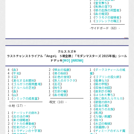
1 《
霊気撃ち
》
1 《
焦熱の落下
》
1 《
根の血族の同盟者
》
1 《
森の報奨
》
1 《
ウラモグの破壊者
》
1 《
コジレックの職工
》
-サイドボード（63）-
クルス カズキ
ラストチャンストライアル「Angel」 ５戦全勝 / 『モダンマスターズ 2015年版』シール
ドデッキ
[MO]
[ARENA]
4 《
森
》
2 《
噴出の稲妻
》
1 《
ダークスティールの城
4 《
平地
》
1 《
骨の粉砕
》
塞
》
3 《
沼
》
1 《
彩色の宝球
》
2 《
ゴブリンの投火師
》
1 《
進化する未開地
》
1 《
旅人のガラクタ
》
1 《
粗暴な力
》
1 《
ゴルガリの腐敗農場
》
1 《
苦花
》
1 《
銅の甲殻
》
1 《
グルールの芝地
》
1 《
拘引
》
1 《
探検の地図
》
1 《
島
》
1 《
忘却の輪
》
1 《
皮剥ぎの鞘
》
1 《
山
》
2 《
森の報奨
》
1 《
はらわた撃ち
》
1 《
シミックの成長室
》
1 《
病に倒れたルサルカ
》
-呪文（10）-
1 《
硬鎧の群れ
》
-土地（17）-
1 《
巨森の蔦
》
3 《
魂光りの炎族
》
1 《
ナーリッドの群れ
》
2 《
帆凧
》
1 《
古の法の神
》
2 《
力強い跳躍
》
1 《
巣の侵略者
》
2 《
粉々
》
2 《
マトカの暴動者
》
1 《
水辺の蜘蛛
》
1 《
短剣爪のインプ
》
1 《
頭蓋囲い
》
1 《
ミラディンの十字軍
》
1 《
ディミーアのギルド魔