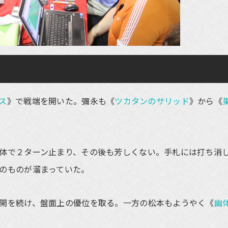
ス
》で戦端を開いた。彌永も《
ツカタンのサリッド
》から《
体で２ターン止まり、その後も芳しくない。手札には打ち消
のものが溜まっていた。
開を続け、盤面上の優位を取る。一方の松本もようやく《
幽