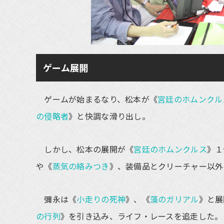
ゲーム展開
ゲームが始まるなり、松本が《
宮廷のホムンクル
の侵略者
》と快調な滑り出し。
しかし、松本の展開が《
宮廷のホムンクルス
》１
や《
蒸気の絡みつき
》、装備品とクリーチャー以外
彌永は《
小走りの死神
》、《
藻のガリアル
》と展
の行列
》を引き込み、ライフ・レースを追走した。