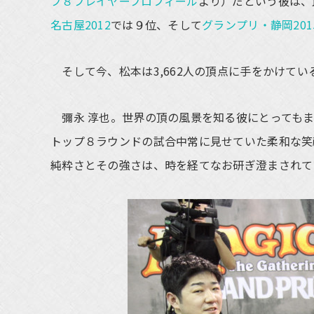
プ８プレイヤープロフィール
より）だという彼は、
名古屋2012
では９位、そして
グランプリ・静岡201
そして今、松本は3,662人の頂点に手をかけて
彌永 淳也。世界の頂の風景を知る彼にとってもまた
トップ８ラウンドの試合中常に見せていた柔和な笑
純粋さとその強さは、時を経てなお研ぎ澄まされて