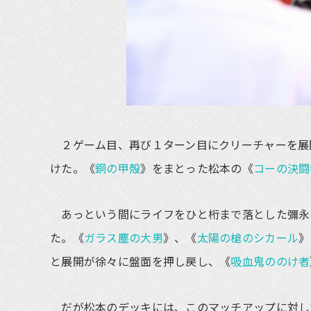
２ゲーム目、再び１ターン目にクリーチャーを展
けた。《
銅の甲殻
》をまとった松本の《
コーの決闘
あっという間にライフをひと桁まで落とした彌永
た。《
ガラス塵の大男
》、《
太陽の槍のシカール
》
と展開が徐々に盤面を押し戻し、《
吸血鬼ののけ者
だが松本のデッキには、このマッチアップに対し