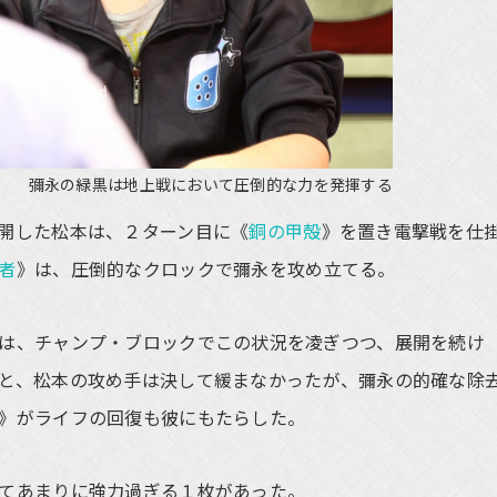
彌永の緑黒は地上戦において圧倒的な力を発揮する
開した松本は、２ターン目に《
銅の甲殻
》を置き電撃戦を仕
者
》は、圧倒的なクロックで彌永を攻め立てる。
は、チャンプ・ブロックでこの状況を凌ぎつつ、展開を続け
と、松本の攻め手は決して緩まなかったが、彌永の的確な除
》がライフの回復も彼にもたらした。
てあまりに強力過ぎる１枚があった。