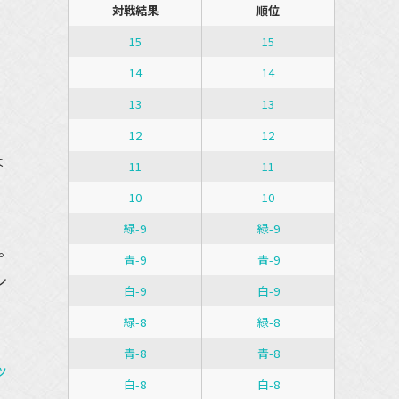
対戦結果
順位
15
15
14
14
13
13
12
12
は
11
11
10
10
緑-9
緑-9
。
青-9
青-9
ン
白-9
白-9
緑-8
緑-8
青-8
青-8
ッ
白-8
白-8