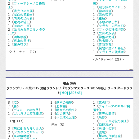
2 《
ヴィーアシーノの殺戮
翼
》
士
》
1 《
黙示録のハイドラ
》
1 《
魂光りの炎族
》
1 《
雲の精霊
》
1 《
嵐血の狂戦士
》
1 《
死の否定
》
3 《
内炎の点火者
》
1 《
電解
》
2 《
竜魂の騎士
》
1 《
不眠の晒し台
》
1 《
血のオーガ
》
1 《
サラカーの呪文刃
》
2 《
血まみれ角のミノタウ
1 《
ヴィグの移植術師
》
ルス
》
2 《
欠片の双子
》
1 《
明敏な雛
》
1 《
神聖の力線
》
1 《
戦争の貴神
》
1 《
熟考漂い
》
1 《
恨み唸り
》
1 《
霊気撃ち
》
1 《
復讐に燃えた再誕
》
-クリーチャー（17）-
1 《
ウラモグの破壊者
》
-サイドボード（21）-
彌永 淳也
グランプリ・千葉2015 決勝ラウンド / 『モダンマスターズ 2015年版』ブースタードラフ
ト
[MO]
[ARENA]
8 《
沼
》
1 《
選別の高座
》
1 《
死の印
》
7 《
森
》
1 《
迫撃鞘
》
2 《
ディミーアのギルド魔
1 《
ディミーアの水路
》
1 《
屍からの発生
》
道士
》
1 《
ゴルガリの腐敗農場
》
1 《
血の署名
》
1 《
天界の粛清
》
1 《
不気味な苦悩
》
1 《
焼却
》
-土地（17）-
1 《
エーテル階級の騎士
》
-呪文（5）-
1 《
瞬間凍結
》
3 《
病に倒れたルサルカ
》
1 《
来世への旅
》
2 《
ツカタンのサリッド
》
1 《
減縮
》
3 《
巣の侵略者
》
1 《
鎌の切り裂き魔
》