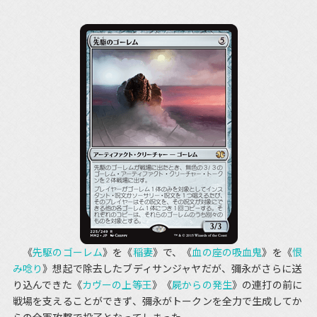
《
先駆のゴーレム
》を《
稲妻
》で、《
血の座の吸血鬼
》を《
恨
み唸り
》想起で除去したブディサンジャヤだが、彌永がさらに送
り込んできた《
カヴーの上等王
》《
屍からの発生
》の連打の前に
戦場を支えることができず、彌永がトークンを全力で生成してか