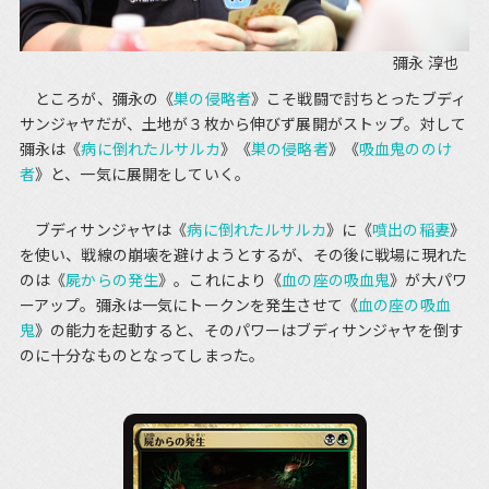
彌永 淳也
ところが、彌永の《
巣の侵略者
》こそ戦闘で討ちとったブディ
サンジャヤだが、土地が３枚から伸びず展開がストップ。対して
彌永は《
病に倒れたルサルカ
》《
巣の侵略者
》《
吸血鬼ののけ
者
》と、一気に展開をしていく。
ブディサンジャヤは《
病に倒れたルサルカ
》に《
噴出の稲妻
》
を使い、戦線の崩壊を避けようとするが、その後に戦場に現れた
のは《
屍からの発生
》。これにより《
血の座の吸血鬼
》が大パワ
ーアップ。彌永は一気にトークンを発生させて《
血の座の吸血
鬼
》の能力を起動すると、そのパワーはブディサンジャヤを倒す
のに十分なものとなってしまった。