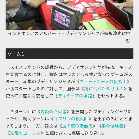
インドネシアのアルバート・ブディサンジャヤが彌永淳也に挑
む
ゲーム１
スイスラウンドの成績から、ブディサンジャヤが先攻。キープ
を宣言するのに対し、彌永はマリガンし６枚となってゲームがス
タート。赤単のブディサンジャヤが《
ヴィーアシーノの殺戮士
》
からスタートしたのに対して、彌永は《
病に倒れたルサルカ
》を
使って即座に除去をして《
ディミーアの水路
》をセットする。
３ターン目に《
内炎の点火者
》を展開したブディサンジャヤだ
ったが、続くターンは《
ゴブリンの投火師
》を出すのみにとどま
ってしまう。一方、彌永は《
血の座の吸血鬼
》《
巣の侵略者
》
《
先駆のゴーレム
》と続けざまに戦場に送り込む。