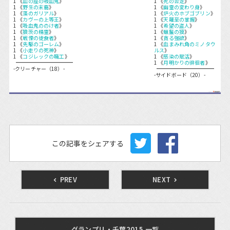
1 《
血の座の吸血鬼
》
1 《
死の否定
》
1 《
野生の末裔
》
1 《
幽霊の変わり身
》
1 《
藻のガリアル
》
1 《
炉火のホブゴブリン
》
1 《
カヴーの上等王
》
1 《
天羅至の掌握
》
1 《
吸血鬼ののけ者
》
1 《
希望の盗人
》
1 《
狼茨の精霊
》
1 《
蝋鬣の獏
》
1 《
戦慄の徒食者
》
1 《
貪る強欲
》
1 《
先駆のゴーレム
》
1 《
血まみれ角のミノタウ
1 《
小走りの死神
》
ルス
》
1 《
コジレックの職工
》
1 《
感染の賦活
》
1 《
月明かりの徘徊者
》
-クリーチャー（18）-
-サイドボード（20）-
この記事をシェアする
PREV
NEXT
グランプリ・千葉2015 一覧