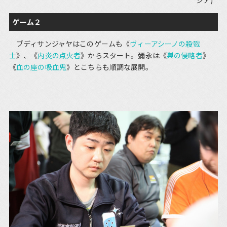
シア)
ゲーム２
ブディサンジャヤはこのゲームも《
ヴィーアシーノの殺戮
士
》、《
内炎の点火者
》からスタート。彌永は《
巣の侵略者
》
《
血の座の吸血鬼
》とこちらも順調な展開。