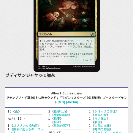
ブディサンジャヤ 0-2 彌永
Albert Budisanjaya
グランプリ・千葉2015 決勝ラウンド / 『モダンマスターズ 2015年版』ブースタードラフ
ト
[MO]
[ARENA]
16 《
山
》
2 《
粗暴な力
》
1 《
シミックの信徒
》
2 《
噴出の稲妻
》
1 《
太陽の槍
》
-土地（16）-
1 《
稲妻
》
1 《
マナ漏出
》
1 《
粉々
》
1 《
撤廃
》
1 《
ゴブリンの投火師
》
1 《
焦熱の落下
》
1 《
太陽の宝球
》
1 《
無限に廻るもの、ウラ
1 《
時間の把握
》
モグ
》
-呪文（7）-
1 《
ヴェリズ・ヴェルの